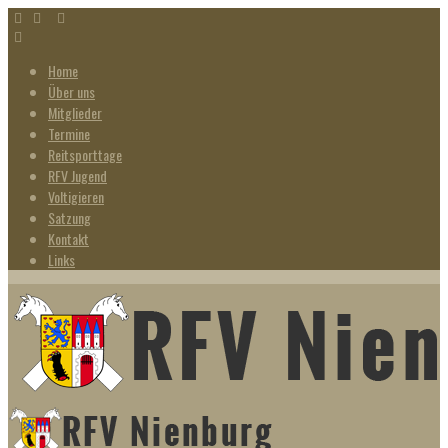
Home
Über uns
Mitglieder
Termine
Reitsporttage
RFV Jugend
Voltigieren
Satzung
Kontakt
Links