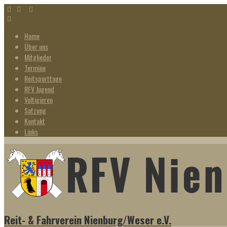
Home
Über uns
Mitglieder
Termine
Reitsporttage
RFV Jugend
Voltigieren
Satzung
Kontakt
Links
Reit- & Fahrverein Nienburg/Weser e.V.