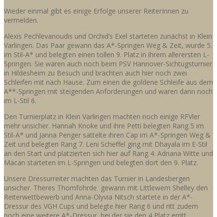
Wieder einmal gibt es einige Erfolge unserer ReiterInnen zu
vermelden.
Alexis Pechlevanoudis und Orchid’s Exel starteten zunächst in Klein
Varlingen. Das Paar gewann das A*-Springen Weg & Zeit, wurde 5.
im Stil-A* und belegten einen tollen 9. Platz in ihrem allerersten L-
Springen. Sie waren auch noch beim PSV Hannover-Sichtugsturnier
in Hildesheim zu Besuch und brachten auch hier noch zwei
Schleifen mit nach Hause. Zum einen die goldene Schleife aus dem
A**-Springen mit steigenden Anforderungen und waren dann noch
im L-Stil 6.
Den Turnierplatz in Klein Varlingen machten noch einige RFVler
mehr unsicher. Hannah Knoke und ihre Petti belegten Rang 5 im
Stil-A* und Janna Penger sattelte ihren Cap im A*-Springen Weg &
Zeit und belegten Rang 7. Leni Scheffel ging mit Dhayala im E-Stil
an den Start und platzierten sich hier auf Rang 4. Adriana Witte und
Macan starteten im L-Springen und belegten dort den 9. Platz.
Unsere Dressurreiter machten das Turnier in Landesbergen
unsicher. Theres Thomfohrde gewann mit Littlewern Shelley den
Reiterwettbewerb und Anna-Olyvia Nitsch startete in der A*-
Dressur des VGH Cups und belegte hier Rang 6 und ritt zudem
noch eine weitere A*-Dressur, bei der sie den 4 Platz erritt.