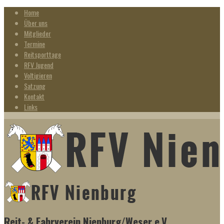
Home
Über uns
Mitglieder
Termine
Reitsporttage
RFV Jugend
Voltigieren
Satzung
Kontakt
Links
Reit- & Fahrverein Nienburg/Weser e.V.