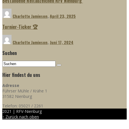
Bestandene Reitabzeichen RFV Nienburg
Charlotte Jamieson
,
April 23, 2025
Turnier-Ticker 🏆
Charlotte Jamieson
,
Juni 17, 2024
Suchen
Hier findest du uns
Adresse
Führser Mühle / Krähe 1
31582 Nienburg
Telefon: 05021 / 2261
2021 | RFV-Nienburg
↑ Zurück nach oben