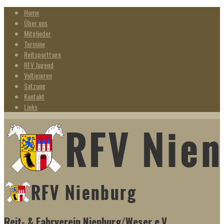
Home
Über uns
Mitglieder
Termine
Reitsporttage
RFV Jugend
Voltigieren
Satzung
Kontakt
Links
Reit- & Fahrverein Nienburg/Weser e.V.