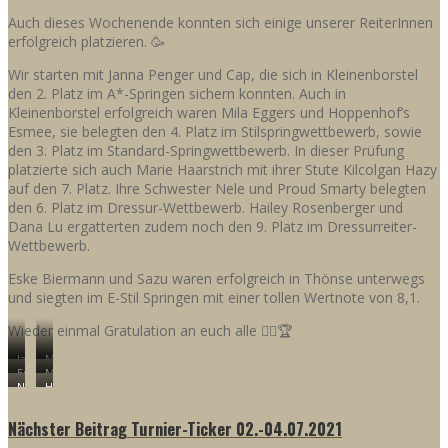
Auch dieses Wochenende konnten sich einige unserer ReiterInnen
erfolgreich platzieren. 🥳
Wir starten mit Janna Penger und Cap, die sich in Kleinenborstel
den 2. Platz im A*-Springen sichern konnten. Auch in
Kleinenborstel erfolgreich waren Mila Eggers und Hoppenhof’s
Esmee, sie belegten den 4. Platz im Stilspringwettbewerb, sowie
den 3. Platz im Standard-Springwettbewerb. In dieser Prüfung
platzierte sich auch Marie Haarstrich mit ihrer Stute Kilcolgan Hazy
auf den 7. Platz. Ihre Schwester Nele und Proud Smarty belegten
den 6. Platz im Dressur-Wettbewerb. Hailey Rosenberger und
Dana Lu ergatterten zudem noch den 9. Platz im Dressurreiter-
Wettbewerb.
Eske Biermann und Sazu waren erfolgreich in Thönse unterwegs
und siegten im E-Stil Springen mit einer tollen Wertnote von 8,1.
Wieder einmal Gratulation an euch alle 👍🏻🏆
Janna
Mila
Eske
Marie
Penger
Eggers
Nele
Hailey
Biermann
Haarstrich
und
und
Haarstrich
Rosenberger
und
und
Cap
Hoppenhof’s
und
und
Sazu
Kilcolgan
Esmee
Nächster Beitrag
Turnier-Ticker 02.-04.07.2021
Proud
Dana
Hazy
Smarty
Lu